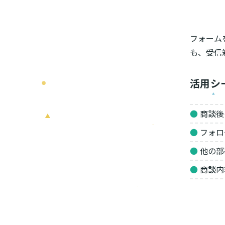
フォーム
も、受信
活用シ
●
商談後
●
フォロ
●
他の部
●
商談内